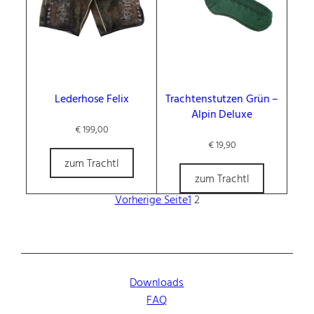
Lederhose Felix
Trachtenstutzen Grün –
Alpin Deluxe
€
199,00
€
19,90
zum Trachtl
zum Trachtl
Vorherige Seite
1
2
Downloads
FAQ