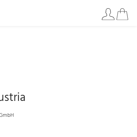
ustria
s GmbH