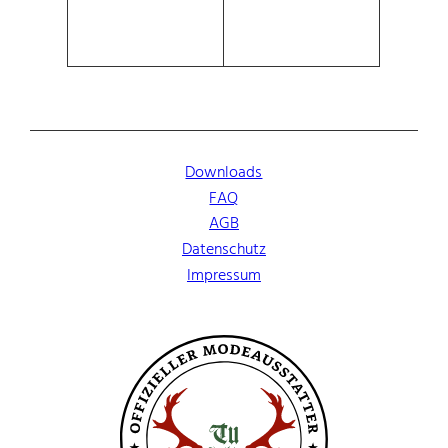
n
g
e
Downloads
FAQ
AGB
Datenschutz
Impressum