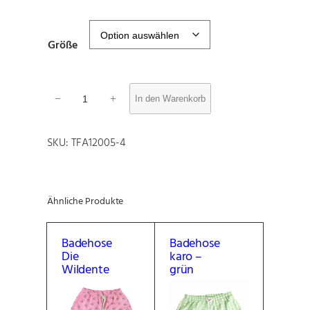
Größe
H
−
+
In den Warenkorb
e
r
r
SKU:
TFA12005-4
e
n
T
-
Ähnliche Produkte
S
h
i
Badehose
Badehose
r
Die
karo –
t
Wildente
grün
"
J
a